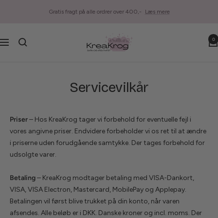
Gå
Gratis fragt på alle ordrer over 400,-
Læs mere
til
indhold
Kreakrog
0
Navigation
Servicevilkår
Priser
– Hos KreaKrog tager vi forbehold for eventuelle fejl i
vores angivne priser. Endvidere forbeholder vi os ret til at ændre
i priserne uden forudgående samtykke. Der tages forbehold for
udsolgte varer.
Betaling
– KreaKrog modtager betaling med VISA-Dankort,
VISA, VISA Electron, Mastercard, MobilePay og Applepay.
Betalingen vil først blive trukket på din konto, når varen
afsendes. Alle beløb er i DKK. Danske kroner og incl. moms. Der