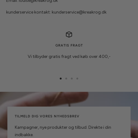
Email: louise@kreakrog.dk
kunderservice kontakt: kunderservice@kreakrog.dk
GRATIS FRAGT
Vi tilbyder gratis fragt ved køb over 400,-
Gå
Gå
Gå
Gå
til
til
til
til
slide
slide
slide
slide
1
2
3
4
TILMELD DIG VORES NYHEDSBREV
Kampagner, nye produkter og tilbud. Direkte i din
indbakke.