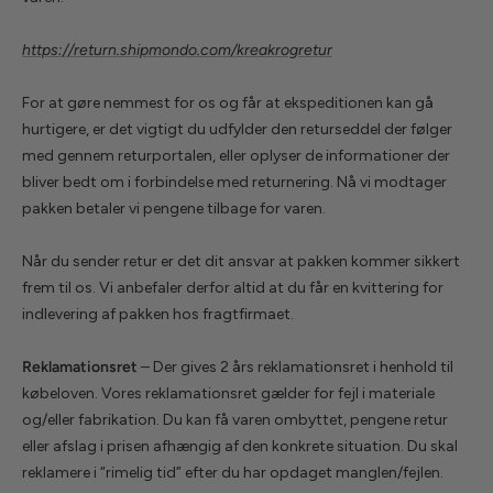
https://return.shipmondo.com/kreakrogretur
For at gøre nemmest for os og får at ekspeditionen kan gå
hurtigere, er det vigtigt du udfylder den returseddel der følger
med gennem returportalen, eller oplyser de informationer der
bliver bedt om i forbindelse med returnering. Nå vi modtager
pakken betaler vi pengene tilbage for varen.
Når du sender retur er det dit ansvar at pakken kommer sikkert
frem til os. Vi anbefaler derfor altid at du får en kvittering for
indlevering af pakken hos fragtfirmaet.
Reklamationsret
– Der gives 2 års reklamationsret i henhold til
købeloven. Vores reklamationsret gælder for fejl i materiale
og/eller fabrikation. Du kan få varen ombyttet, pengene retur
eller afslag i prisen afhængig af den konkrete situation. Du skal
reklamere i “rimelig tid” efter du har opdaget manglen/fejlen.