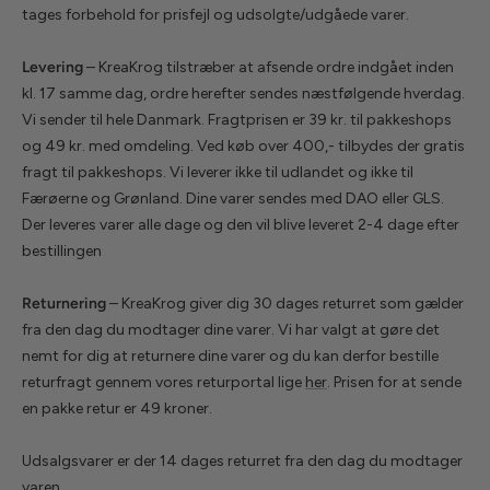
tages forbehold for prisfejl og udsolgte/udgåede varer.
Levering
– KreaKrog tilstræber at afsende ordre indgået inden
kl. 17 samme dag, ordre herefter sendes næstfølgende hverdag.
Vi sender til hele Danmark. Fragtprisen er 39 kr. til pakkeshops
og 49 kr. med omdeling. Ved køb over 400,- tilbydes der gratis
fragt til pakkeshops. Vi leverer ikke til udlandet og ikke til
Færøerne og Grønland. Dine varer sendes med DAO eller GLS.
Der leveres varer alle dage og den vil blive leveret 2-4 dage efter
bestillingen
Returnering
– KreaKrog giver dig 30 dages returret som gælder
fra den dag du modtager dine varer. Vi har valgt at gøre det
nemt for dig at returnere dine varer og du kan derfor bestille
returfragt gennem vores returportal lige
her
. Prisen for at sende
en pakke retur er 49 kroner.
Udsalgsvarer er der 14 dages returret fra den dag du modtager
varen.